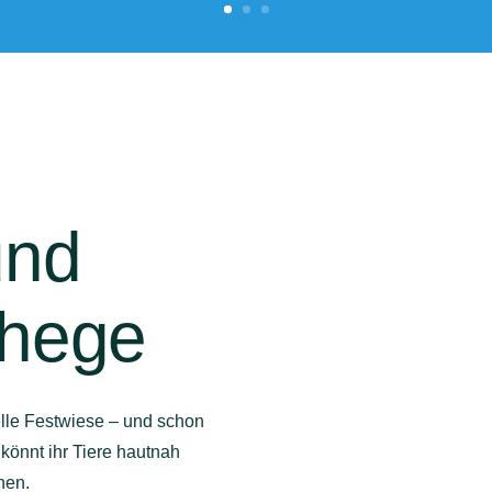
und
ehege
elle Festwiese – und schon
 könnt ihr Tiere hautnah
nen.