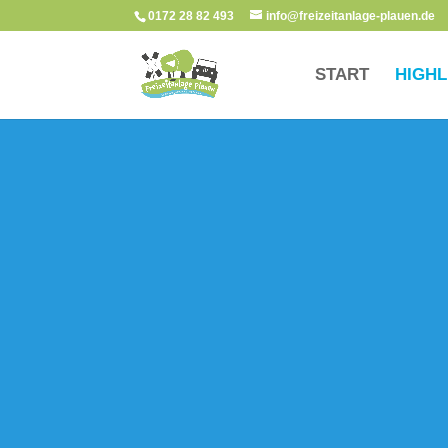
0172 28 82 493
info@freizeitanlage-plauen.de
START
HIGHL