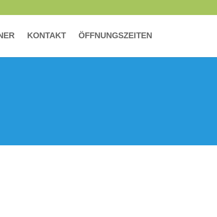
NER
KONTAKT
ÖFFNUNGSZEITEN
PREISE 2026
Einzelfahrt Kind