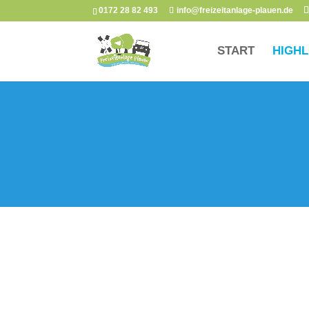
0172 28 82 493
info@freizeitanlage-plauen.de
START
HIGHL
EINZIGARTIG IN DEUTSCHLAND
Parkeisenb