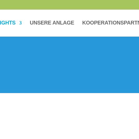
IGHTS
UNSERE ANLAGE
KOOPERATIONSPART
ahn Syratal