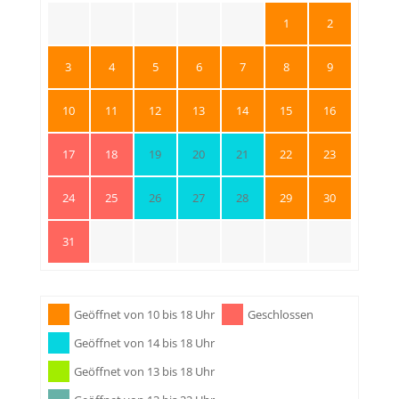
1
2
3
4
5
6
7
8
9
10
11
12
13
14
15
16
17
18
19
20
21
22
23
24
25
26
27
28
29
30
31
Geöffnet von 10 bis 18 Uhr
Geschlossen
Geöffnet von 14 bis 18 Uhr
Geöffnet von 13 bis 18 Uhr